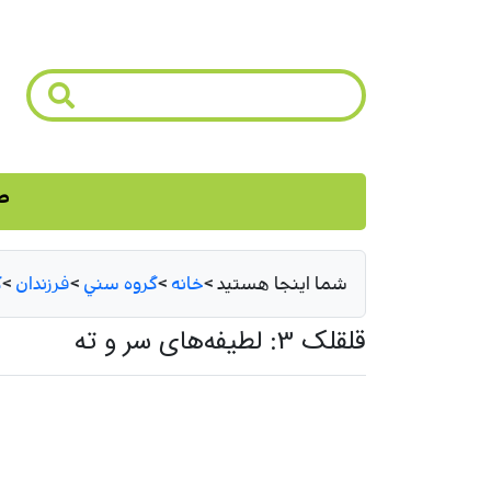
ص
شما اینجا هستید
>
خانه
>
گروه سني
>
فرزندان
>
ك
قلقلک 3: لطیفه‌های سر و ته