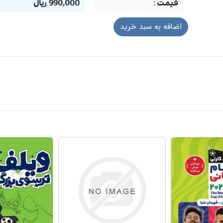
قيمت :
990,000 ریال