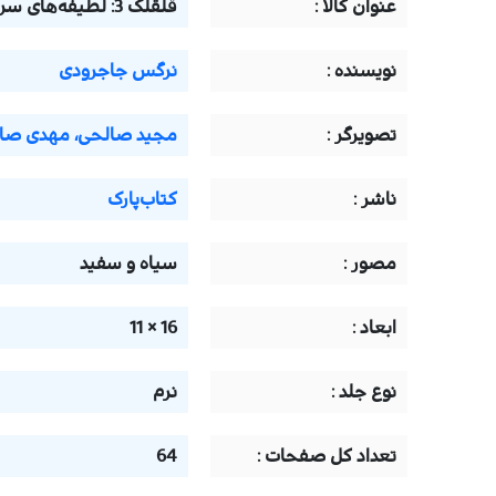
عنوان کالا :
قلقلک 3: لطیفه‌های سر و ته
نويسنده :
نرگس جاجرودی
تصويرگر :
مجید صالحی، مهدی صادق
ناشر :
کتاب‌پارک
مصور :
سیاه و سفید
ابعاد :
16 × 11
نوع جلد :
نرم
تعداد كل صفحات :
64