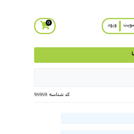
0
ویت
ورود
ا
کد شناسه :
95959