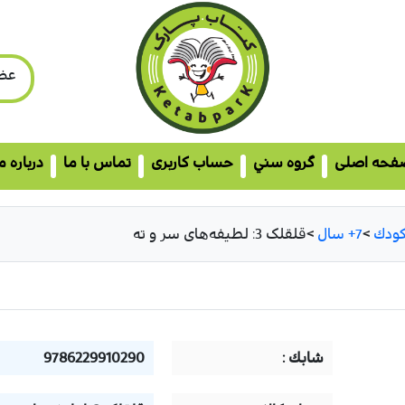
عض
فحه اصلی
گروه سني
حساب کاربری
تماس با ما
درباره م
ودك
>
7+ سال
>
قلقلک 3: لطیفه‌های سر و ته
شابك :
9786229910290