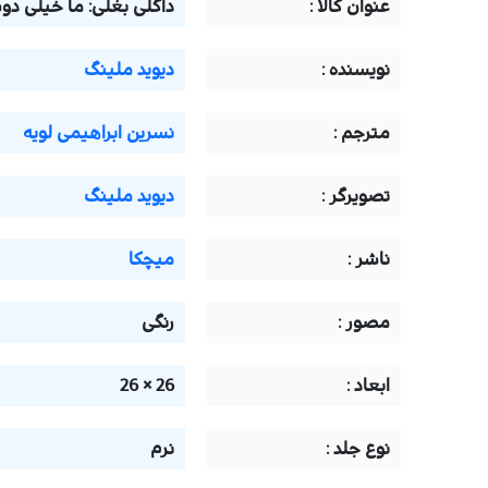
عنوان کالا :
داگلی بغلی: ما خیلی دو
نويسنده :
دیوید ملینگ
مترجم :
نسرین ابراهیمی لویه
تصويرگر :
دیوید ملینگ
ناشر :
میچکا
مصور :
رنگی
ابعاد :
26 × 26
نوع جلد :
نرم