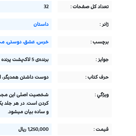
تعداد كل صفحات :
32
ژانر :
داستان
برچسب :
خرس، عشق، دوستی، مجم
جوايز :
برنده‌ی 5 لاک‌پشت پرنده
حرف كتاب :
دوست داشتن همدیگر، 
ويژگي :
شخصیت اصلی این مجمو
کردن است. در هر جلد ی
و ساده بیان میشود.
قيمت :
1,250,000 ریال