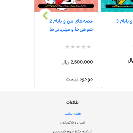
قصه‌های من و بابام 3:
قصه‌های من و بابام 2:
قلب و بطری
شوخی‌ها و مهربانی‌ها
R
0
a
R
0
t
a
850,000 ریال
e
t
2,600,000 ریال
d
e
5
d
.
5
خرید کالا
0
موجود نیست
.
0
0
o
0
u
o
t
u
o
اطلاعات
t
f
o
5
f
نقشه سایت
b
5
a
b
ارسال و بازگرداندن
s
a
e
اعلامیه حفظ حریم خصوصی
s