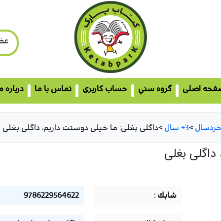
عض
فحه اصلی
گروه سني
حساب کاربری
تماس با ما
درباره م
ردسال
>
3+ سال
>
داگلی بغلی: ما خیلی دوستت داریم، داگلی بغلی
 داگلی بغلی
شابك :
9786229564622