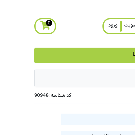
0
ویت
ورود
ا
کد شناسه :
90948